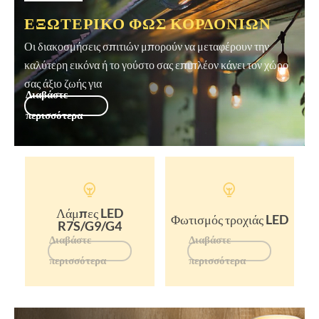
ΕΞΩΤΕΡΙΚΌ ΦΩΣ ΚΟΡΔΟΝΙΏΝ
Οι διακοσμήσεις σπιτιών μπορούν να μεταφέρουν την
καλύτερη εικόνα ή το γούστο σας επιπλέον κάνει τον χώρο
σας άξιο ζωής για
Διαβάστε
περισσότερα


Λάμπες LED
Φωτισμός τροχιάς LED
R7S/G9/G4
Διαβάστε
Διαβάστε
περισσότερα
περισσότερα