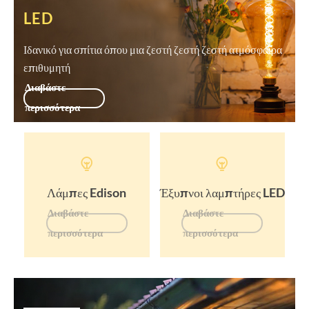
LED
Ιδανικό για σπίτια όπου μια ζεστή ζεστή ζεστή ατμόσφαιρα
επιθυμητή
Διαβάστε
περισσότερα


Λάμπες Edison
Έξυπνοι λαμπτήρες LED
Διαβάστε
Διαβάστε
περισσότερα
περισσότερα