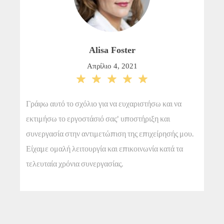
Alisa Foster
Απρίλιο 4, 2021





Γράφω αυτό το σχόλιο για να ευχαριστήσω και να
I Θα
εκτιμήσω το εργοστάσιό σας' υποστήριξη και
σε σ
συνεργασία στην αντιμετώπιση της επιχείρησής μου.
Η ά
Είχαμε ομαλή λειτουργία και επικοινωνία κατά τα
ομάδ
τελευταία χρόνια συνεργασίας.
πραγ
ομάδ
θα ε