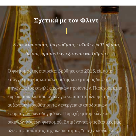
Σχετικά με τον Φλιντ
Ένας κορυφαίος παγκόσμιος κατασκευαστής μιας
σειράς προϊόντων έξυπνου φωτισμού.
Ο φωτισμός της εταιρείας ιδρύθηκε στο 2015, είμαστε
επαγγελματικός κατασκευαστής και έμπορος διαφόρων
πηγών φωτός και ηλεκτρονικών προϊόντων. Παρέχουμε μια
ευρεία ποικιλία προϊόντων για να υποστηρίξουμε την
αυξανόμενη υιοθέτηση των ενεργειακά αποδοτικών
εφαρμογών των οδηγήσεων. Παροχή εμπορικών και
οικιακών λύσεων φωτισμού. Επιμένοντας στις βασικές μας
αξίες της ποιότητας, της ακεραιότητας, "η τεχνολογία και η