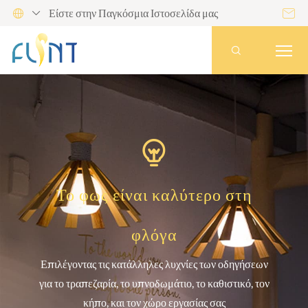
Είστε στην Παγκόσμια Ιστοσελίδα μας





Το φως είναι καλύτερο στη
φλόγα
Επιλέγοντας τις κατάλληλες λυχνίες των οδηγήσεων
για το τραπεζαρία, το υπνοδωμάτιο, το καθιστικό, τον
κήπο, και τον χώρο εργασίας σας