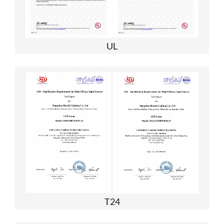
UL
T24